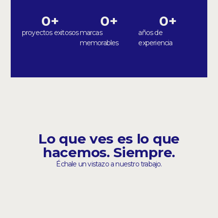
0
+
0
+
0
+
proyectos exitosos
marcas
años de
memorables
experiencia
Lo que ves es lo que
hacemos. Siempre.
Échale un vistazo a nuestro trabajo.