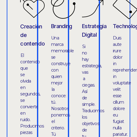
Branding
Estrategia
Technolo
Creación
Digital
de
Una
Duis
contenido
marca
aute
Si
memorable
irure
no
El
se
dolor
hay
contenido
construye
in
estrategia,
que
con
reprehenderi
vas
se
quien
in
a
olvida
mejor
voluptate
ciegas.
en
la
velit
Así
segundos,
conoce:
esse
de
se
tú.
cillum
simple.
convierte
Nosotros
dolore
Traducimos
en
ponemos
eu
los
ruido.
el
fugiat
objetivos
Producimos
criterio.
nulla
de
piezas
Tú
pariatur.
tu