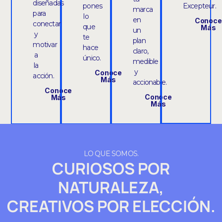
diseñadas
pones
Excepteur.
marca
para
lo
en
Conoce
conectar
que
Más
un
y
te
plan
motivar
hace
claro,
a
único.
medible
la
y
Conoce
acción.
Más
accionable.
Conoce
Conoce
Más
Más
LO QUE SOMOS.
CURIOSOS POR
NATURALEZA,
CREATIVOS POR ELECCIÓN.